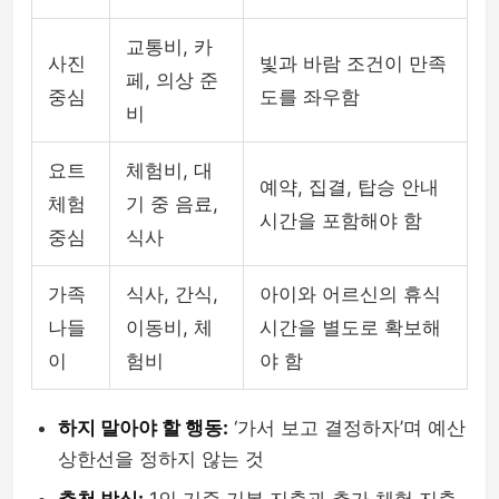
교통비, 카
사진
빛과 바람 조건이 만족
페, 의상 준
중심
도를 좌우함
비
요트
체험비, 대
예약, 집결, 탑승 안내
체험
기 중 음료,
시간을 포함해야 함
중심
식사
가족
식사, 간식,
아이와 어르신의 휴식
나들
이동비, 체
시간을 별도로 확보해
이
험비
야 함
하지 말아야 할 행동:
‘가서 보고 결정하자’며 예산
상한선을 정하지 않는 것